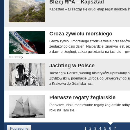
Bliżej RPA – Kapsztad
Kapsztad – tu zaczął się drugi etap regat dooko
Groza żywiołu morskiego
Groza żywiołu morskiego zrodziła wiele przesądó
żeglarzy po dziś dzień. Najbardziej znanym jest, p
z dawnej żeglugi, zakaz gwizdania na jachcie – gw
komendy...
Jachting w Polsce
Jachting w Polsce, według historyków, uprawiany by
Zbylitowski w poemacie „Droga do Szwecyey” opisał
z Krakowa do Gdańska na...
Pierwsze regaty żeglarskie
Pierwsze udokumentowane regaty żeglarskie odbył
roku na Tamizie.
Poprzednie
1
2
3
4
5
6
7