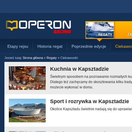
Etapy rejsu
Historia regat
Poprzednie edycje
Ciekawos
Jesteś tutaj:
Strona główna
»
Regaty
»
Ciekawostki
Kuchnia w Kapsztadzie
Świetnym sposobem na poznawanie rozmaitych kult
Dlatego też zachęcamy do skosztowania kilku trady
możecie wykonać w domu.
Sport i rozrywka w Kapsztadzie
Okolice Kapsztadu świetnie nadają się do uprawian