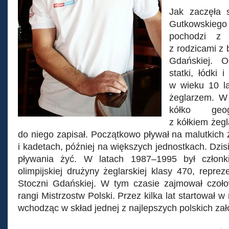
Jak zaczęła 
Gutkowskiego
pochodzi z
z rodzicami z 
Gdańskiej. 
statki, łódki 
w wieku 10 la
żeglarzem. W 
kółko geog
z kółkiem żegl
do niego zapisał. Początkowo pływał na malutkich
i kadetach, później na większych jednostkach. Dzisia
pływania żyć. W latach 1987–1995 był członki
olimpijskiej drużyny żeglarskiej klasy 470, reprez
Stoczni Gdańskiej. W tym czasie zajmował czoł
rangi Mistrzostw Polski. Przez kilka lat startował w
wchodząc w skład jednej z najlepszych polskich zał