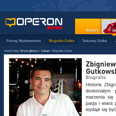
Poznaj Wydawnictwo
Biografia Gutka
Sukcesy Gutka
Jesteś tutaj:
Strona główna
»
Załoga
»
Biografia Gutka
Historia Zbig
doskonałym 
marzenia się 
pasja i wiara 
wydaje się być