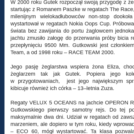
W 2000 roku Gutek rozpoczął swoją przygodę z ż
startując z Romanem Paszke w regatach The Race
milenijnym wielokadłubowców non-stop dookoł
wystartował w regatach Nokia Oops Cup. Próbował 
świata bez zawijania do portu żaglowcem jednok
jachtu zmusiło załogę do przerwania próby bicia
przepłynięciu 9500 Mm. Gutkowski jest członkie
Team, a od 1998 roku – RACE TEAM 2000.
Jego pasję żeglarstwa wspiera żona Eliza, choc
żeglarzem tak jak Gutek. Popiera jego kol
w przygotowaniach, jest jego największym spr
kibicuje również ich córka – 13–letnia Zuza.
Regaty VELUX 5 OCEANS na jachcie OPERON RA
Gutkowskiego pierwszy samotny rejs. Do tej p
maksymalnie dwa dni. Udział w regatach od zawsz
marzeniem, ale dopiero w tym roku, kiedy wprowa
– ECO 60, mógł wystartować. Ta klasa pozwala