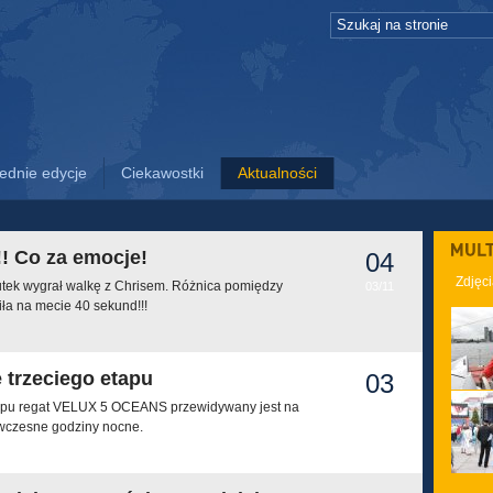
ednie edycje
Ciekawostki
Aktualności
PRASY
!! Co za emocje!
04
Zdjęc
utek wygrał walkę z Chrisem. Różnica pomiędzy
03/11
a na mecie 40 sekund!!!
e trzeciego etapu
03
tapu regat VELUX 5 OCEANS przewidywany jest na
03/11
i wczesne godziny nocne.