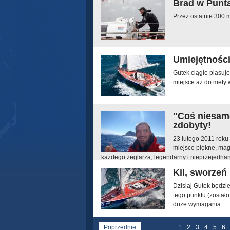
Brad w Punta
Przez ostatnie 300 
Umiejętności
Gutek ciągle plasuje
miejsce aż do mety w
"Coś niesam
zdobyty!
23 lutego 2011 roku
miejsce piękne, mag
każdego żeglarza, legendarny i nieprzejednan
żeglarza - Zbigniewa Gutkowskiego!
Kil, sworzeń
Dzisiaj Gutek będzie
tego punktu (został
duże wymagania.
Poprzednie
1
2
3
4
5
6