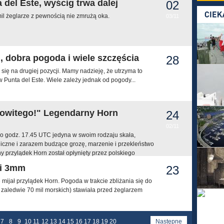
 del Este, wyścig trwa dalej
02
mil żeglarze z pewnością nie zmrużą oka.
03/11
, dobra pogoda i wiele szczęścia
28
 się na drugiej pozycji. Mamy nadzieję, że utrzyma to
02/11
 Punta del Este. Wiele zależy jednak od pogody...
owitego!" Legendarny Horn
24
02/11
 o godz. 17.45 UTC jedyna w swoim rodzaju skała,
iczne i zarazem budzące grozę, marzenie i przekleństwo
y przylądek Horn został opłynięty przez polskiego
 i 3mm
23
 mijał przylądek Horn. Pogoda w trakcie zbliżania się do
02/11
o zaledwie 70 mil morskich) stawiała przed żeglarzem
7
8
9
10
11
12
13
14
15
16
17
18
19
20
Następne