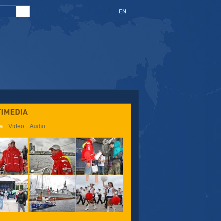
PL
EN
SZKÓŁ
ia
Video
Audio