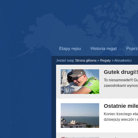
Etapy rejsu
Historia regat
Poprz
Jesteś tutaj:
Strona główna
»
Regaty
»
Aktualności
Gutek drugi!
To niesamowite!!! G
zawodnikami wynosił
Ostatnie mil
Koniec trzeciego e
dzisiejszy wieczór 